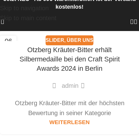
kostenlos!
Skip to navigation
Skip to main content
06
SLIDER
,
ÜBER UNS
MÄRZ
Otzberg Kräuter-Bitter erhält
Silbermedaille bei den Craft Spirit
Awards 2024 in Berlin
admin
Otzberg Kräuter-Bitter mit der höchsten
Bewertung in seiner Kategorie
WEITERLESEN