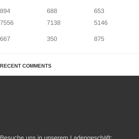
894
688
653
7556
7138
5146
667
350
875
RECENT COMMENTS
Besuche uns in unserem Ladengeschäft: