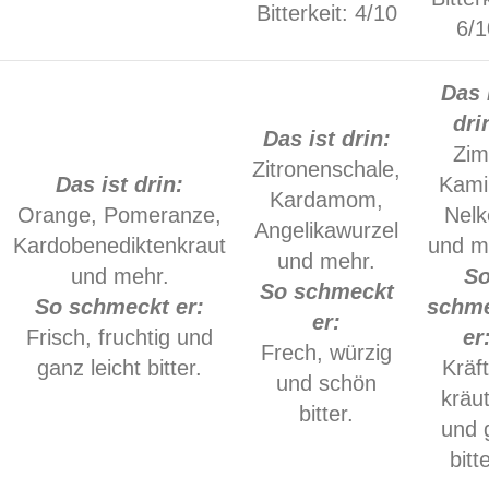
Bitterkeit: 4/10
6/1
Das 
dri
Das ist drin:
Zim
Zitronenschale,
Das ist drin:
Kamil
Kardamom,
Orange, Pomeranze,
Nelk
Angelikawurzel
Kardobenediktenkraut
und m
und mehr.
und mehr.
S
So schmeckt
So schmeckt er:
schm
er:
Frisch, fruchtig und
er
Frech, würzig
ganz leicht bitter.
Kräft
und schön
kräut
bitter.
und 
bitte