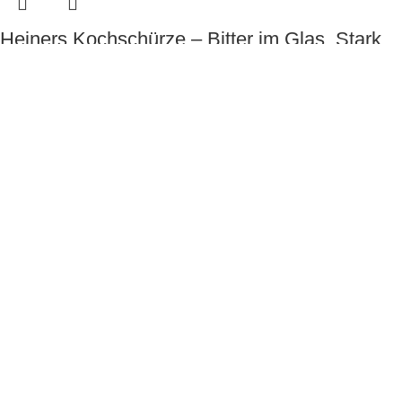
Heiners Kochschürze – Bitter im Glas. Stark
am Herd.
Merch
€
22.99
inkl. MwSt.
zzgl.
Versand
Heiners Erben Unisex Hoodie – Bitter together
zum Anziehen
Merch